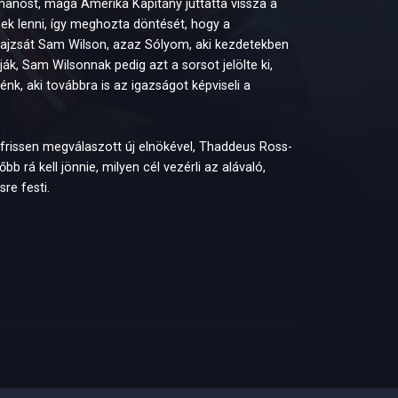
hanost, maga Amerika Kapitány juttatta vissza a
ek lenni, így meghozta döntését, hogy a
pajzsát Sam Wilson, azaz Sólyom, aki kezdetekben
k, Sam Wilsonnak pedig azt a sorsot jelölte ki,
nk, aki továbbra is az igazságot képviseli a
frissen megválaszott új elnökével, Thaddeus Ross-
 rá kell jönnie, milyen cél vezérli az alávaló,
re festi.