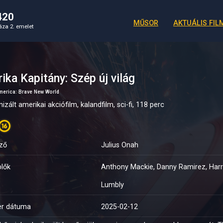
420
MŰSOR
AKTUÁLIS FIL
láza 2. emelet
ika Kapitány: Szép új világ
merica: Brave New World
izált amerikai akciófilm, kalandfilm, sci-fi, 118 perc
ző
Julius Onah
lők
Anthony Mackie, Danny Ramirez, Harrison Ford, שירה האס, Xosh
Lumbly
er dátuma
2025-02-12