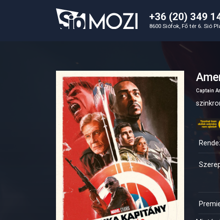
+36 (20) 349 1
8600 Siófok, Fő tér 6. Sió P
Amer
Captain A
szinkron
Rende
Szerep
Premi