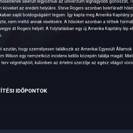
hőseinknek sikerült legyőzniük az univerzum legnagyobb gonoszát, T
n köveket az eredeti helyükre. Steve Rogers azonban belefáradt hősn
kaban saját boldogságáért tegyen. Így kapta meg Amerika Kapitány 
zte, nem méltó annak viselésére. A hősöket azonban a tetteik formáljá
vegye át Rogers helyét. A folytatásban egy új Amerika Kapitány lép elé
n.
l azután, hogy személyesen találkozik az Amerikai Egyesült Államok 
am Wilson egy nemzetközi incidens kellős közepén találja magát. Mielőbb
s terv végrehajtóit, különben az értelmi szerzője az egész világot vörös
ÍTÉSI IDŐPONTOK