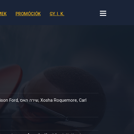
MEK
PROMÓCIÓK
GY. I. K.
a Roquemore, Carl