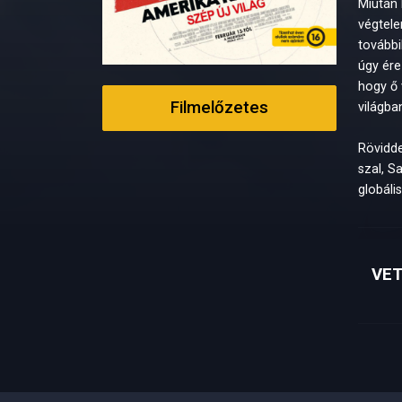
Miután 
végtele
további
úgy ére
hogy ő 
Filmelőzetes
világba
Rövidde
szal, S
globáli
VET