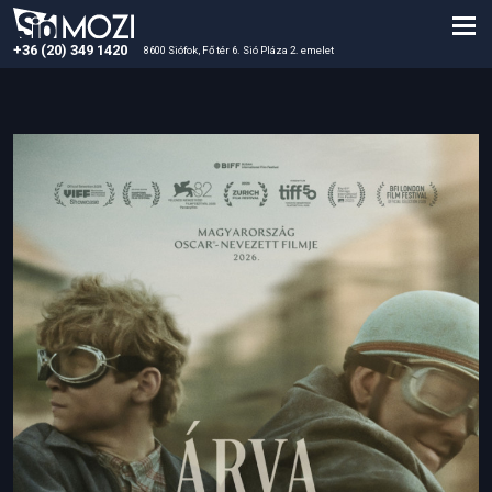
+36 (20) 349 1420
8600 Siófok, Fő tér 6. Sió Pláza 2. emelet