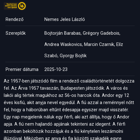
Rendező
Nemes Jeles László
Szereplők
Bojtorján Barabas, Grégory Gadebois,
Andrea Waskovics, Marcin Czarnik, Elíz
Szabó, Gyorgy Bojtik
Premier dátuma
2025-10-23
Az 1957-ben játszódó film a rendező családtörténetét dolgozza
fel. Az Árva 1957 tavaszán, Budapesten játszódik. A város és
lakói alig tértek magukhoz az 56-os harcok óta. Andor egy 12
éves kisfiú, akit anyja nevel egyedül. A fiú azzal a reménnyel nőtt
fel, hogy a háborúban eltűnt édesapja egyszer majd visszatér.
Egy nap megjelenik náluk egy férfi, aki azt állítja, hogy ő Andor
apja. A fiú nem hajlandó apjának tekinteni az idegent. A férfi
azonban beköltözik hozzájuk és a fiú kénytelen leszámolni
illúzióival. Miközben az anya és fia közötti szakadék egyre