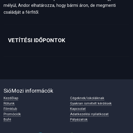
mélyül, Andor elhatározza, hogy bármi áron, de megmenti
családját a férfitől.
VETÍTÉSI IDŐPONTOK
SióMozi informácók
Kezdőlap
Cégeknek/iskoláknak
Rólunk
Gyakran ismételt kérdések
Filmklub
Kapcsolat
Promóciók
Adatkezelési nyilatkozat
Büfé
Pályázatok