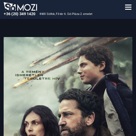
+36 (20) 349 1420
8600 Siófok, Fő tér 6. Sió Pláza 2. emelet