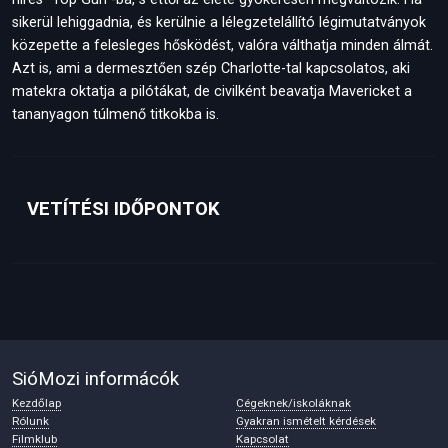
sikerül lehiggadnia, és kerülnie a lélegzetelállító légimutatványok
közepette a felesleges hősködést, valóra válthatja minden álmát.
Azt is, ami a dermesztően szép Charlotte-tal kapcsolatos, aki
matekra oktatja a pilótákat, de civilként beavatja Mavericket a
tananyagon túlmenő titkokba is.
VETÍTÉSI IDŐPONTOK
SióMozi informácók
Kezdőlap
Cégeknek/iskoláknak
Rólunk
Gyakran ismételt kérdések
Filmklub
Kapcsolat