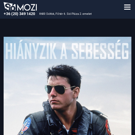
+36 (20) 349 1420
8600 Siófok, Fő tér 6. Sió Pláza 2. emelet