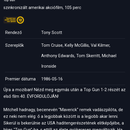
Top Gun
szinkronizált amerikai akciófilm, 105 perc
Rendező
Tony Scott
Szereplők
Tom Cruise, Kelly McGillis, Val Kilmer,
Anthony Edwards, Tom Skerritt, Michael
Ironside
Premier dátuma
1986-05-16
Újra a moziban! Nézd meg egymás után a Top Gun 1-2 részét az
első film 40. ÉVFORDULÓJÁN!
Mitchell hadnagy, becenevén "Maverick" remek vadászpilóta, de
ez neki nem elég: ő a legjobbak között is a legjobb akar lenni.
Sikerül is bekerülnie az USA haditengerészetének elitképőjébe, a
híres "Top Gun"-ba, s ettől az élete gyökeresen megváltozik. Ha